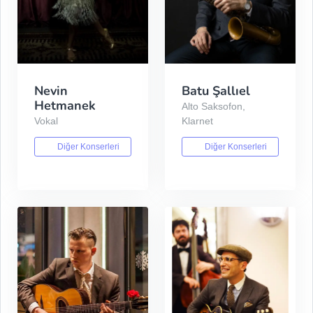
Nevin
Batu Şallıel
Hetmanek
Alto Saksofon,
Vokal
Klarnet
Diğer Konserleri
Diğer Konserleri