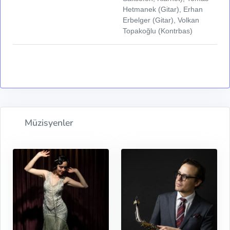
Hetmanek (Gitar), Erhan
Erbelger (Gitar), Volkan
Topakoğlu (Kontrbas)
Müzisyenler