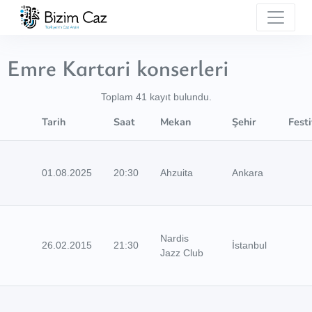
Emre Kartari konserleri
Toplam 41 kayıt bulundu.
Tarih
Saat
Mekan
Şehir
Festi
01.08.2025
20:30
Ahzuita
Ankara
Nardis
26.02.2015
21:30
İstanbul
Jazz Club