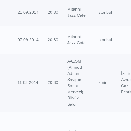
Mitanni
21.09.2014
20:30
İstanbul
Jazz Cafe
Mitanni
07.09.2014
20:30
İstanbul
Jazz Cafe
AASSM
(Ahmed
Adnan
İzmir
Saygun
Avru
11.03.2014
20:30
İzmir
Sanat
Caz
Merkezi)
Festi
Büyük
Salon