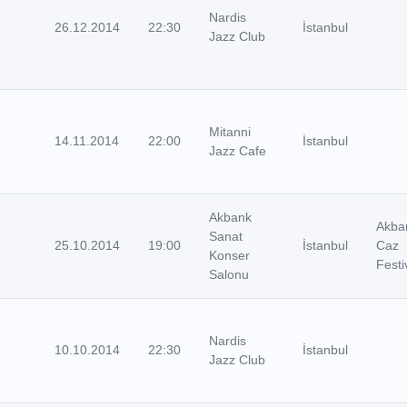
Nardis
26.12.2014
22:30
İstanbul
Jazz Club
Mitanni
14.11.2014
22:00
İstanbul
Jazz Cafe
Akbank
Akba
Sanat
25.10.2014
19:00
İstanbul
Caz
Konser
Festi
Salonu
Nardis
10.10.2014
22:30
İstanbul
Jazz Club