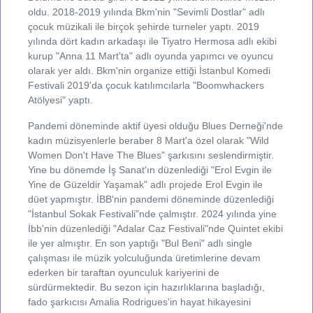
oldu. 2018-2019 yılında Bkm'nin "Sevimli Dostlar" adlı
çocuk müzikali ile birçok şehirde turneler yaptı. 2019
yılında dört kadın arkadaşı ile Tiyatro Hermosa adlı ekibi
kurup "Anna 11 Mart'ta" adlı oyunda yapımcı ve oyuncu
olarak yer aldı. Bkm'nin organize ettiği İstanbul Komedi
Festivali 2019'da çocuk katılımcılarla "Boomwhackers
Atölyesi" yaptı.
Pandemi döneminde aktif üyesi olduğu Blues Derneği'nde
kadın müzisyenlerle beraber 8 Mart'a özel olarak "Wild
Women Don't Have The Blues" şarkısını seslendirmiştir.
Yine bu dönemde İş Sanat'ın düzenlediği "Erol Evgin ile
Yine de Güzeldir Yaşamak" adlı projede Erol Evgin ile
düet yapmıştır. İBB'nin pandemi döneminde düzenlediği
"İstanbul Sokak Festivali"nde çalmıştır. 2024 yılında yine
İbb'nin düzenlediği "Adalar Caz Festivali"nde Quintet ekibi
ile yer almıştır. En son yaptığı "Bul Beni" adlı single
çalışması ile müzik yolculuğunda üretimlerine devam
ederken bir taraftan oyunculuk kariyerini de
sürdürmektedir. Bu sezon için hazırlıklarına başladığı,
fado şarkıcısı Amalia Rodrigues'in hayat hikayesini