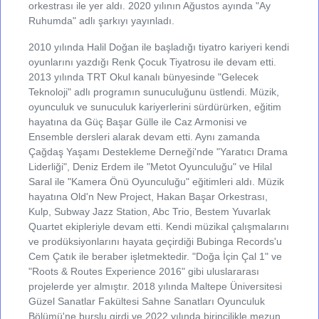
orkestrası ile yer aldı. 2020 yılının Ağustos ayında "Ay
Ruhumda" adlı şarkıyı yayınladı.
2010 yılında Halil Doğan ile başladığı tiyatro kariyeri kendi
oyunlarını yazdığı Renk Çocuk Tiyatrosu ile devam etti.
2013 yılında TRT Okul kanalı bünyesinde "Gelecek
Teknoloji" adlı programın sunuculuğunu üstlendi. Müzik,
oyunculuk ve sunuculuk kariyerlerini sürdürürken, eğitim
hayatına da Güç Başar Gülle ile Caz Armonisi ve
Ensemble dersleri alarak devam etti. Aynı zamanda
Çağdaş Yaşamı Destekleme Derneği'nde "Yaratıcı Drama
Liderliği", Deniz Erdem ile "Metot Oyunculuğu" ve Hilal
Saral ile "Kamera Önü Oyunculuğu" eğitimleri aldı. Müzik
hayatına Old'n New Project, Hakan Başar Orkestrası,
Kulp, Subway Jazz Station, Abc Trio, Bestem Yuvarlak
Quartet ekipleriyle devam etti. Kendi müzikal çalışmalarını
ve prodüksiyonlarını hayata geçirdiği Bubinga Records'u
Cem Çatık ile beraber işletmektedir. "Doğa İçin Çal 1" ve
"Roots & Routes Experience 2016" gibi uluslararası
projelerde yer almıştır. 2018 yılında Maltepe Üniversitesi
Güzel Sanatlar Fakültesi Sahne Sanatları Oyunculuk
Bölümü'ne burslu girdi ve 2022 yılında birincilikle mezun