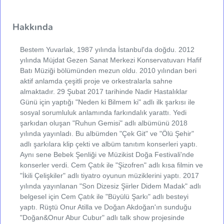
Hakkında
Bestem Yuvarlak, 1987 yılında İstanbul'da doğdu. 2012
yılında Müjdat Gezen Sanat Merkezi Konservatuvarı Hafif
Batı Müziği bölümünden mezun oldu. 2010 yılından beri
aktif anlamda çeşitli proje ve orkestralarla sahne
almaktadır. 29 Şubat 2017 tarihinde Nadir Hastalıklar
Günü için yaptığı "Neden ki Bilmem ki" adlı ilk şarkısı ile
sosyal sorumluluk anlamında farkındalık yarattı. Yedi
şarkıdan oluşan "Ruhun Gemisi" adlı albümünü 2018
yılında yayınladı. Bu albümden "Çek Git" ve "Ölü Şehir"
adlı şarkılara klip çekti ve albüm tanıtım konserleri yaptı.
Aynı sene Bebek Şenliği ve Müzikist Doğa Festivali'nde
konserler verdi. Cem Çatık ile "Şizofren" adlı kısa filmin ve
"İkili Çelişkiler" adlı tiyatro oyunun müziklerini yaptı. 2017
yılında yayınlanan "Son Dizesiz Şiirler Didem Madak" adlı
belgesel için Cem Çatık ile "Büyülü Şarkı" adlı besteyi
yaptı. Rüştü Onur Atilla ve Doğan Akdoğan'ın sunduğu
"Doğan&Onur Abur Cubur" adlı talk show projesinde