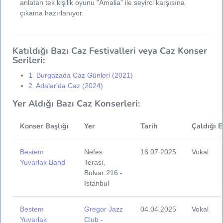
anlatan tek kişilik oyunu "Amalia" ile seyirci karşısına
çıkama hazırlanıyor.
Katıldığı Bazı Caz Festivalleri veya Caz Konser
Serileri:
1. Burgazada Caz Günleri (2021)
2. Adalar'da Caz (2024)
Yer Aldığı Bazı Caz Konserleri:
Konser Başlığı
Yer
Tarih
Çaldığı 
Bestem
Nefes
16.07.2025
Vokal
Yuvarlak Band
Terası,
Bulvar 216 -
İstanbul
Bestem
Gregor Jazz
04.04.2025
Vokal
Yuvarlak
Club
-