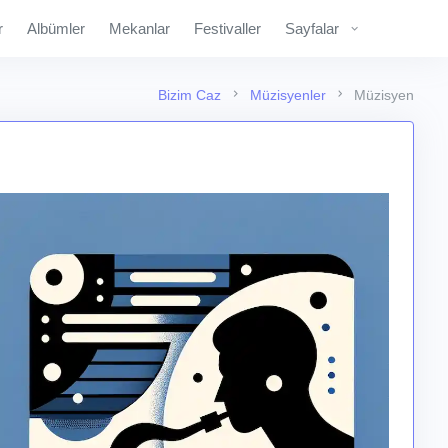
r
Albümler
Mekanlar
Festivaller
Sayfalar
Bizim Caz
Müzisyenler
Müzisyen