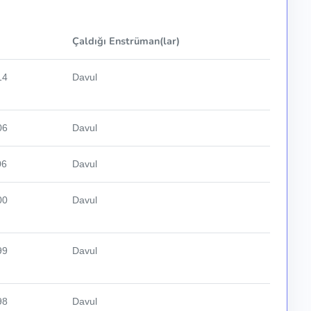
Çaldığı Enstrüman(lar)
14
Davul
06
Davul
06
Davul
00
Davul
99
Davul
98
Davul