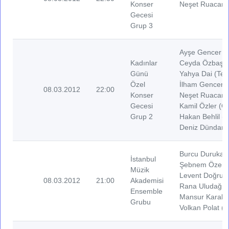
Konser
Neşet Ruacan (
Gecesi
Grup 3
Ayşe Gencer (V
Kadınlar
Ceyda Özbaşare
Günü
Yahya Dai (Ten
Özel
İlham Gencer (
08.03.2012
22:00
Konser
Neşet Ruacan (
Gecesi
Kamil Özler (Gi
Grup 2
Hakan Behlil (B
Deniz Dündar (
Burcu Durukan 
İstanbul
Şebnem Özer (
Müzik
Levent Doğrula
08.03.2012
21:00
Akademisi
Rana Uludağ (V
Ensemble
Mansur Karakoç
Grubu
Volkan Polat (G