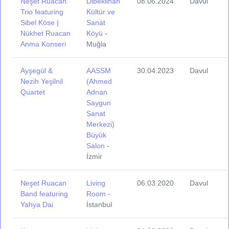
Neşet Ruacan
Dibeklihan
08.06.2024
Davul
Trio featuring
Kültür ve
Sibel Köse |
Sanat
Nükhet Ruacan
Köyü
-
Anma Konseri
Muğla
Ayşegül &
AASSM
30.04.2023
Davul
Nezih Yeşilnil
(Ahmed
Quartet
Adnan
Saygun
Sanat
Merkezi)
Büyük
Salon
-
İzmir
Neşet Ruacan
Living
06.03.2020
Davul
Band featuring
Room
-
Yahya Dai
İstanbul