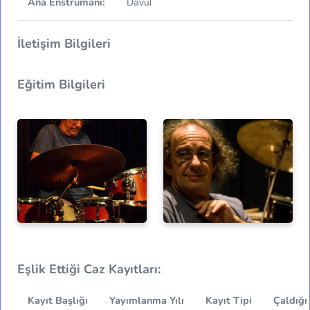
Ana Enstrümanı:
Davul
İletişim Bilgileri
Eğitim Bilgileri
Eşlik Ettiği Caz Kayıtları:
Kayıt Başlığı
Yayımlanma Yılı
Kayıt Tipi
Çaldığı