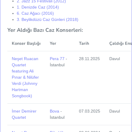
2. Jazz 15 Festivali (2012)
1. Denizde Caz (2014)
6. Caz Ağacı (2016)
3. Beylikdüzü Caz Günleri (2018)
Yer Aldığı Bazı Caz Konserleri:
Konser Başlığı
Yer
Tarih
Çaldığı En
Neşet Ruacan
Pera 77
-
28.11.2025
Davul
Quartet
İstanbul
featuring Ali
Pınar & Nilüfer
Verdi (Johnny
Hartman
Songbook)
İmer Demirer
Bova
-
07.03.2025
Davul
Quartet
İstanbul