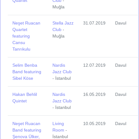
Quartet
Club
-
Muğla
Neşet Ruacan
Stella Jazz
31.07.2019
Davul
Quartet
Club
-
featuring
Muğla
Cansu
Tanrıkulu
Selim Benba
Nardis
12.07.2019
Davul
Band featuring
Jazz Club
Sibel Köse
- İstanbul
Hakan Behlil
Nardis
16.05.2019
Davul
Quintet
Jazz Club
- İstanbul
Neşet Ruacan
Living
10.05.2019
Davul
Band featuring
Room
-
Şenova Ülker,
İstanbul