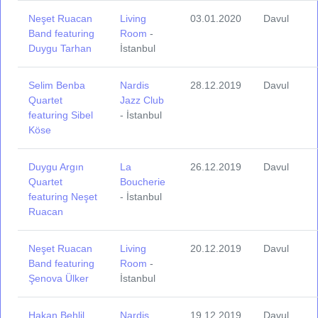
Neşet Ruacan
Living
03.01.2020
Davul
Band featuring
Room
-
Duygu Tarhan
İstanbul
Selim Benba
Nardis
28.12.2019
Davul
Quartet
Jazz Club
featuring Sibel
- İstanbul
Köse
Duygu Argın
La
26.12.2019
Davul
Quartet
Boucherie
featuring Neşet
- İstanbul
Ruacan
Neşet Ruacan
Living
20.12.2019
Davul
Band featuring
Room
-
Şenova Ülker
İstanbul
Hakan Behlil
Nardis
19.12.2019
Davul