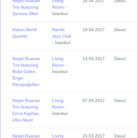
Neşet Ruacan
Living
28.04.2017
Davul
Trio featuring
Room
-
Şenova Ülker
İstanbul
Hakan Behlil
Nardis
19.04.2017
Davul
Quartet
Jazz Club
- İstanbul
Neşet Ruacan
Living
14.04.2017
Davul
Trio featuring
Room
-
Bulut Gülen,
İstanbul
Engin
Recepoğulları
Neşet Ruacan
Living
07.04.2017
Davul
Trio featuring
Room
-
Emre Kayhan,
İstanbul
Utku Akyol
Neşet Ruacan
Living
24.03.2017
Davul