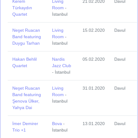
Kerem
Living
21.02.2020
Davul
Türkaydın
Room
-
Quartet
İstanbul
Neşet Ruacan
Living
15.02.2020
Davul
Band featuring
Room
-
Duygu Tarhan
İstanbul
Hakan Behlil
Nardis
05.02.2020
Davul
Quartet
Jazz Club
- İstanbul
Neşet Ruacan
Living
31.01.2020
Davul
Band featuring
Room
-
Şenova Ülker,
İstanbul
Yahya Dai
İmer Demirer
Bova
-
13.01.2020
Davul
Trio +1
İstanbul