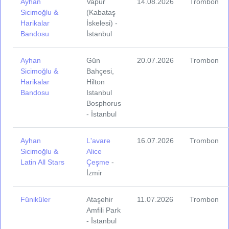
Ayhan
Vapur
14.08.2026
Trombon
Sicimoğlu &
(Kabataş
Harikalar
İskelesi) -
Bandosu
İstanbul
Ayhan
Gün
20.07.2026
Trombon
Sicimoğlu &
Bahçesi,
Harikalar
Hilton
Bandosu
Istanbul
Bosphorus
- İstanbul
Ayhan
L'avare
16.07.2026
Trombon
Sicimoğlu &
Alice
Latin All Stars
Çeşme
-
İzmir
Füniküler
Ataşehir
11.07.2026
Trombon
Amfili Park
- İstanbul