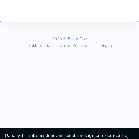
2026
©
Bizim Caz
Hakkımızda
Çerez Politikası
İletişim
Daha iyi bir kullanıcı deneyimi sunabilmek için çerezler (cookie)