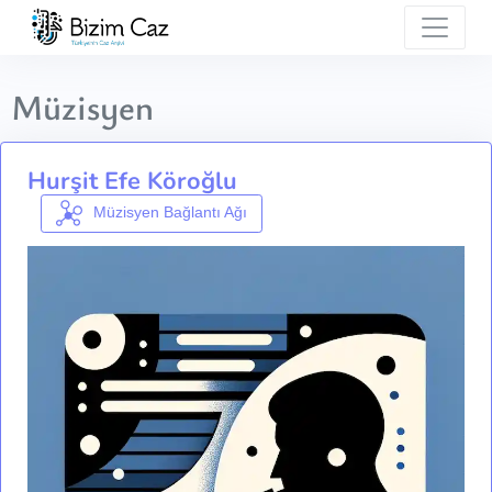
Müzisyen
Hurşit Efe Köroğlu
Müzisyen Bağlantı Ağı