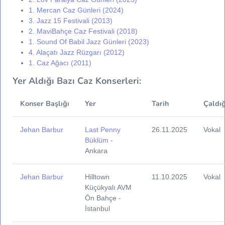
1. Mercan Caz Günleri (2024)
3. Jazz 15 Festivali (2013)
2. MaviBahçe Caz Festivali (2018)
1. Sound Of Babil Jazz Günleri (2023)
4. Alaçatı Jazz Rüzgarı (2012)
1. Caz Ağacı (2011)
Yer Aldığı Bazı Caz Konserleri:
Konser Başlığı
Yer
Tarih
Çaldığ
Jehan Barbur
Last Penny
26.11.2025
Vokal
Büklüm
-
Ankara
Jehan Barbur
Hilltown
11.10.2025
Vokal
Küçükyalı AVM
Ön Bahçe -
İstanbul