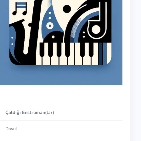
Çaldığı Enstrüman(lar)
Davul