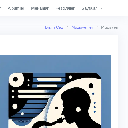
r
Albümler
Mekanlar
Festivaller
Sayfalar
Bizim Caz
Müzisyenler
Müzisyen