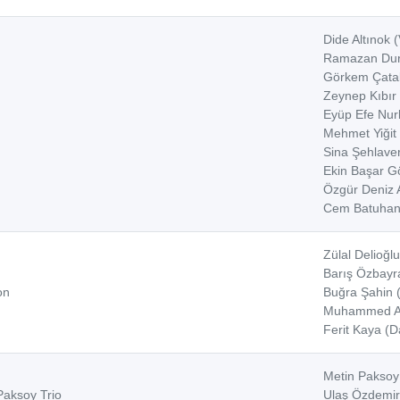
Dide Altınok (
Ramazan Dura
Görkem Çata
Zeynep Kıbır
Eyüp Efe Nurl
Mehmet Yiğit
Sina Şehlaver
Ekin Başar Gö
Özgür Deniz 
Cem Batuhan 
Zülal Delioğlu
Barış Özbayra
on
Buğra Şahin (
Muhammed Ab
Ferit Kaya (D
Metin Paksoy
Paksoy Trio
Ulaş Özdemir