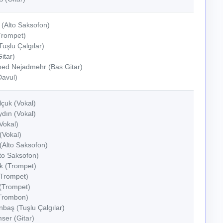
(Alto Saksofon)
Trompet)
Tuşlu Çalgılar)
itar)
d Nejadmehr (Bas Gitar)
Davul)
lçuk (Vokal)
dın (Vokal)
Vokal)
(Vokal)
(Alto Saksofon)
lto Saksofon)
k (Trompet)
(Trompet)
 (Trompet)
Trombon)
baş (Tuşlu Çalgılar)
ser (Gitar)