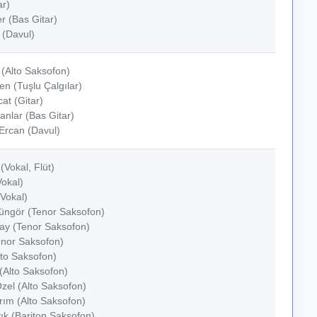
ar)
r (Bas Gitar)
 (Davul)
(Alto Saksofon)
n (Tuşlu Çalgılar)
at (Gitar)
nlar (Bas Gitar)
Ercan (Davul)
(Vokal, Flüt)
Vokal)
(Vokal)
Güngör (Tenor Saksofon)
lay (Tenor Saksofon)
enor Saksofon)
lto Saksofon)
(Alto Saksofon)
zel (Alto Saksofon)
ırım (Alto Saksofon)
ık (Bariton Saksofon)