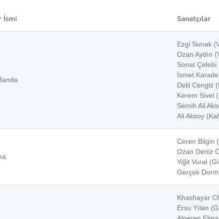
 İsmi
Sanatçılar
Ezgi Sunak (V
Ozan Aydın (
Sonat Çelebi 
İsmet Karaden
Banda
Delil Cengiz 
Kerem Sivel (
Semih Ali Ak
Ali Aksoy (Ka
Ceren Bilgin 
Ozan Deniz Öz
na
Yiğit Vural (Gi
Gerçek Dorm
Khashayar Ch
Ersu Yılan (Gi
Alperen Elmas