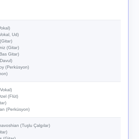
okal)
Vokal, Ud)
(Gitar)
iz (Gitar)
(Bas Gitar)
Davul)
soy (Perküsyon)
hon)
(Vokal)
el (Flüt)
tar)
an (Perküsyon)
avoshian (Tuşlu Çalgılar)
tar)
 (Gitar)