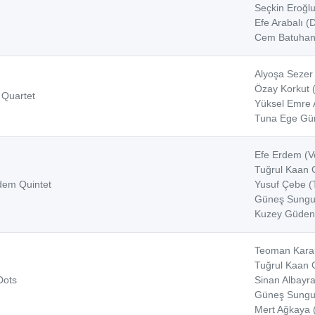
Seçkin Eroğlu
Efe Arabalı (
Cem Batuhan 
Alyoşa Sezer 
Özay Korkut (
 Quartet
Yüksel Emre A
Tuna Ege Gün
Efe Erdem (V
Tuğrul Kaan 
dem Quintet
Yusuf Çebe (T
Güneş Sungur
Kuzey Güden 
Teoman Karal
Tuğrul Kaan 
Dots
Sinan Albayra
Güneş Sungur
Mert Ağkaya 