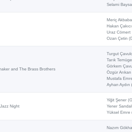
Selami Baysal
Meriç Akbaba
Hakan Çakıcı 
Uraz Cömert (
Ozan Çetin (
Turgut Çavuld
Tarık Temüge
Görkem Çavu
haker and The Brass Brothers
Özgür Arıkan 
Mustafa Emre
Ayhan Aydın 
Yiğit Şener (G
Jazz Night
Yener Sandalc
Yüksel Emre 
Nazım Gökhan