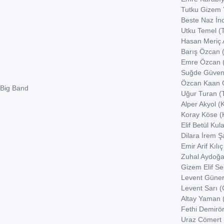
Tutku Gizem 
Beste Naz İn
Utku Temel (
Hasan Meriç 
Barış Özcan 
Emre Özcan 
Suğde Güven
Özcan Kaan 
Big Band
Uğur Turan (
Alper Akyol (K
Koray Köse (K
Elif Betül Kula
Dilara İrem Ş
Emir Arif Kılıç
Zuhal Aydoğa
Gizem Elif Sel
Levent Güner 
Levent Sarı (
Altay Yaman (
Fethi Demirör
Uraz Cömert 