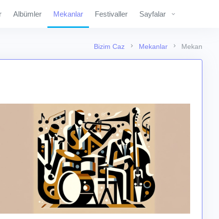
r
Albümler
Mekanlar
Festivaller
Sayfalar
Bizim Caz
Mekanlar
Mekan