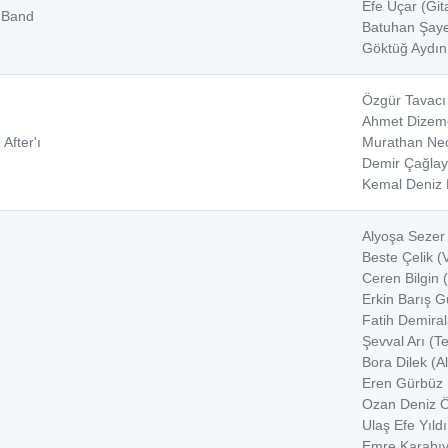
Efe Uçar (Git
 Band
Batuhan Şaye
Göktüğ Aydın
Özgür Tavacı 
Ahmet Dizeme
 After'ı
Murathan Nec
Demir Çağlaya
Kemal Deniz 
Alyoşa Sezer 
Beste Çelik (
Ceren Bilgin 
Erkin Barış 
Fatih Demira
Şevval Arı (T
Bora Dilek (A
Eren Gürbüz 
Ozan Deniz Ö
Ulaş Efe Yıld
Emre Karabıy