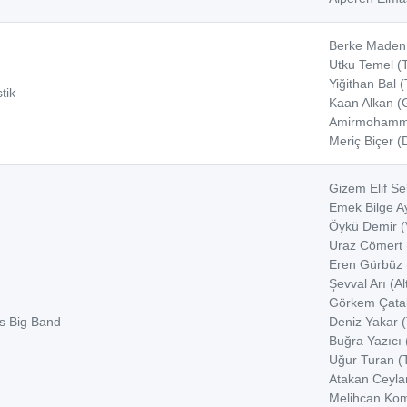
Berke Maden 
Utku Temel (
Yiğithan Bal (
tik
Kaan Alkan (G
Amirmohamme
Meriç Biçer (
Gizem Elif Se
Emek Bilge Ay
Öykü Demir (
Uraz Cömert 
Eren Gürbüz 
Şevval Arı (A
Görkem Çata
s Big Band
Deniz Yakar 
Buğra Yazıcı
Uğur Turan (
Atakan Ceylan
Melihcan Kom