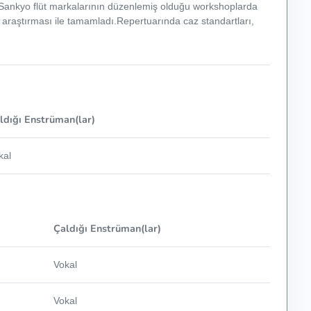
ve Sankyo flüt markalarının düzenlemiş olduğu workshoplarda
 araştırması ile tamamladı.Repertuarında caz standartları,
ldığı Enstrüman(lar)
kal
Çaldığı Enstrüman(lar)
Vokal
Vokal