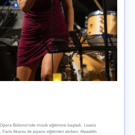
lı Opera Bölümü'nde müzik eğitimine başladı. Lisans
 Faris Akarsu ile piyano eğitimleri alırken, Alaaddin