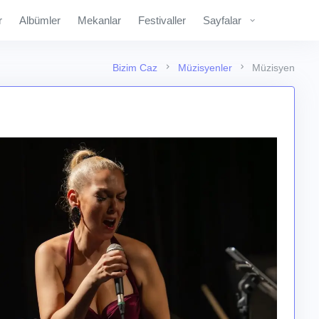
r
Albümler
Mekanlar
Festivaller
Sayfalar
Bizim Caz
Müzisyenler
Müzisyen