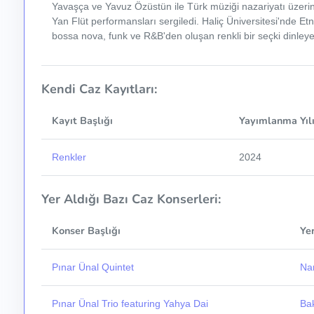
Yavaşça ve Yavuz Özüstün ile Türk müziği nazariyatı üzerin
Yan Flüt performansları sergiledi. Haliç Üniversitesi'nde E
bossa nova, funk ve R&B'den oluşan renkli bir seçki dinleyen
Kendi Caz Kayıtları:
Kayıt Başlığı
Yayımlanma Yıl
Renkler
2024
Yer Aldığı Bazı Caz Konserleri:
Konser Başlığı
Ye
Pınar Ünal Quintet
Nar
Pınar Ünal Trio featuring Yahya Dai
Ba