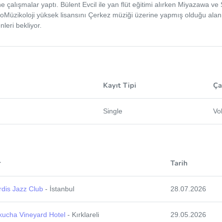
e çalışmalar yaptı. Bülent Evcil ile yan flüt eğitimi alırken Miyazawa 
tnoMüzikoloji yüksek lisansını Çerkez müziği üzerine yapmış olduğu alan
leri bekliyor.
ı
Kayıt Tipi
Ça
Single
Vo
r
Tarih
dis Jazz Club
- İstanbul
28.07.2026
kucha Vineyard Hotel
- Kırklareli
29.05.2026