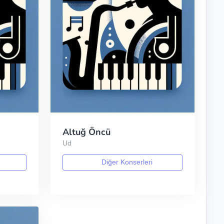
Altuğ Öncü
Ud
Diğer Konserleri