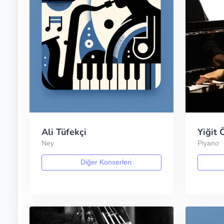
Ali Tüfekçi
Yiğit 
Ney
Piyano
Diğer Konserleri