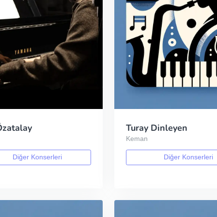
Özatalay
Turay Dinleyen
Keman
Diğer Konserleri
Diğer Konserleri