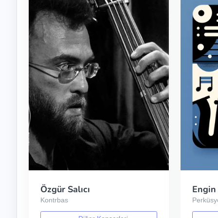
Özgür Salıcı
Engin
Kontrbas
Perküsy