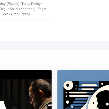
talay (Piyano), Turay Dinleyen
Özgür Salıcı (Kontrbas), Engin
r Çolak (Perküsyon)