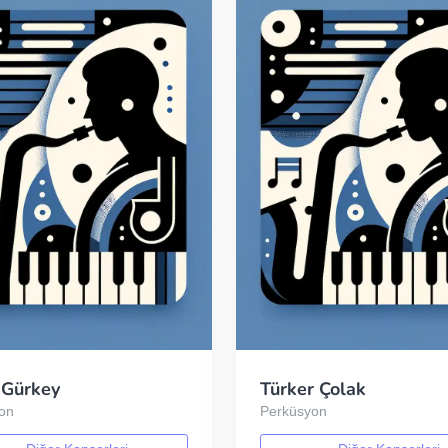
 Gürkey
Türker Çolak
on
Perküsyon